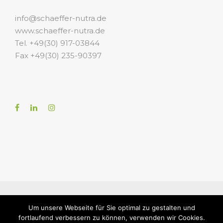
info@schaeffer-nutra.de
www.schaeffer-nutra.de
Tel. +49(30) 917-03844
Fax +49(30) 235-90397
Imprint
Privacy
Terms and
Um unsere Webseite für Sie optimal zu gestalten und
Conditions
Payment
Shipping
fortlaufend verbessern zu können, verwenden wir Cookies.