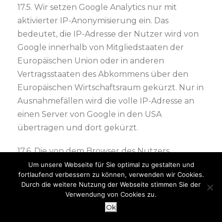
17.5. Wir setzen Google Analytics nur mit
aktivierter IP-Anonymisierung ein. Das
bedeutet, die IP-Adresse der Nutzer wird von
Google innerhalb von Mitgliedstaaten der
Europäischen Union oder in anderen
Vertragsstaaten des Abkommens über den
Europäischen Wirtschaftsraum gekürzt. Nur in
Ausnahmefällen wird die volle IP-Adresse an
einen Server von Google in den USA
übertragen und dort gekürzt.
17.6. Die von dem Browser des Nutzers
übermittelte IP-Adresse wird nicht mit
Um unsere Webseite für Sie optimal zu gestalten und
fortlaufend verbessern zu können, verwenden wir Cookies.
anderen Daten von Google
Durch die weitere Nutzung der Webseite stimmen Sie der
zusammengeführt. Die Nutzer können die
Verwendung von Cookies zu.
Speicherung der Cookies durch eine
Ok
entsprechende Einstellung ihrer Browser-